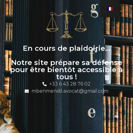
En cours de plaidoirie…
Notre site prépare sa défense
pour être bientôt accessible à
tous !
+33 6 43 28 76 02
mbenmendil.avocat@gmail.com