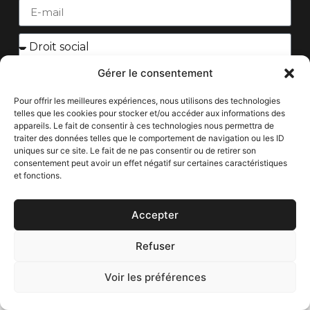
Message
Gérer le consentement
Pour offrir les meilleures expériences, nous utilisons des technologies
telles que les cookies pour stocker et/ou accéder aux informations des
appareils. Le fait de consentir à ces technologies nous permettra de
traiter des données telles que le comportement de navigation ou les ID
uniques sur ce site. Le fait de ne pas consentir ou de retirer son
consentement peut avoir un effet négatif sur certaines caractéristiques
Envoyer
et fonctions.
Accepter
Tous droits réservés à mbm-avocat.com
Refuser
Réalisé par Efficiency.fr - 0687628266
Politique de confidentialité
Voir les préférences
mentions légales