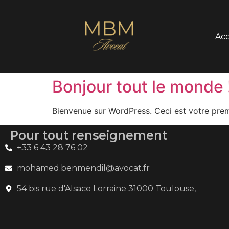
Acc
Bonjour tout le monde 
Bienvenue sur WordPress. Ceci est votre prem
Pour tout renseignement
+33 6 43 28 76 02
mohamed.benmendil@avocat.fr
54 bis rue d'Alsace Lorraine 31000 Toulouse,