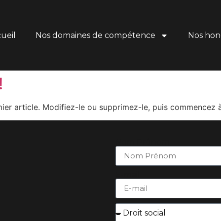
ueil
Nos domaines de compétence
Nos hon
!
ier article. Modifiez-le ou supprimez-le, puis commencez à 
Nom Prénom
E-mail